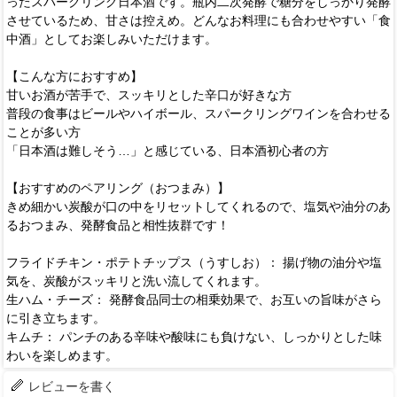
ったスパークリング日本酒です。瓶内二次発酵で糖分をしっかり発酵
させているため、甘さは控えめ。どんなお料理にも合わせやすい「食
中酒」としてお楽しみいただけます。
【こんな方におすすめ】
甘いお酒が苦手で、スッキリとした辛口が好きな方
普段の食事はビールやハイボール、スパークリングワインを合わせる
ことが多い方
「日本酒は難しそう…」と感じている、日本酒初心者の方
【おすすめのペアリング（おつまみ）】
きめ細かい炭酸が口の中をリセットしてくれるので、塩気や油分のあ
るおつまみ、発酵食品と相性抜群です！
フライドチキン・ポテトチップス（うすしお）： 揚げ物の油分や塩
気を、炭酸がスッキリと洗い流してくれます。
生ハム・チーズ： 発酵食品同士の相乗効果で、お互いの旨味がさら
に引き立ちます。
キムチ： パンチのある辛味や酸味にも負けない、しっかりとした味
わいを楽しめます。
レビューを書く