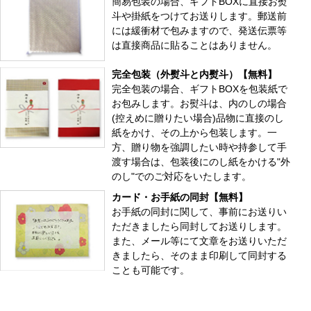
簡易包装の場合、ギフトBOXに直接お熨
斗や掛紙をつけてお送りします。郵送前
には緩衝材で包みますので、発送伝票等
は直接商品に貼ることはありません。
完全包装（外熨斗と内熨斗）【無料】
完全包装の場合、ギフトBOXを包装紙で
お包みします。お熨斗は、内のしの場合
(控えめに贈りたい場合)品物に直接のし
紙をかけ、その上から包装します。一
方、贈り物を強調したい時や持参して手
渡す場合は、包装後にのし紙をかける"外
のし"でのご対応をいたします。
カード・お手紙の同封【無料】
お手紙の同封に関して、事前にお送りい
ただきましたら同封してお送りします。
また、メール等にて文章をお送りいただ
きましたら、そのまま印刷して同封する
ことも可能です。