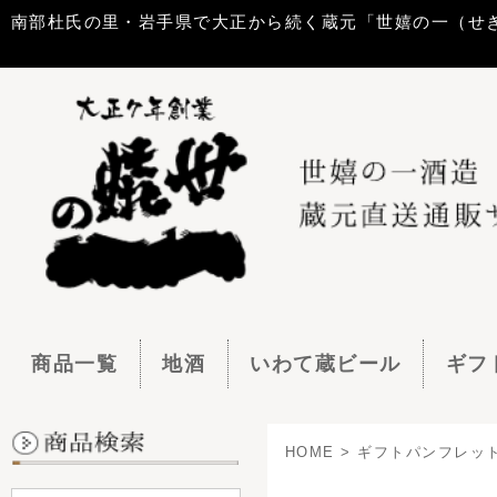
南部杜氏の里・岩手県で大正から続く蔵元「世嬉の一（せきのいち）酒造」
商品一覧
地酒
いわて蔵ビール
ギフトセット
HOME
> ギフトパンフレット画像ページ
お中元のギフ