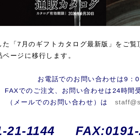
144
FAX:0191-21-1143
ギフトパンフレ
ギフトパンフレット（新・世嬉
吟
ト＆甘
の一と横屋ブランド）