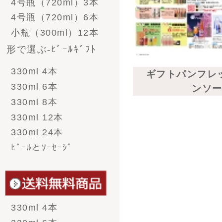
- 帆布商品
- グラス＆ジョッキ＆
お猪口
- その他雑貨
ギフト 新発売 梅ソーダ
11 件中 1-11 件表示
ご注文方法
お支払い方法
配送送料
返品・交換
のし・包装・ギフト対
応
領収書・納品書