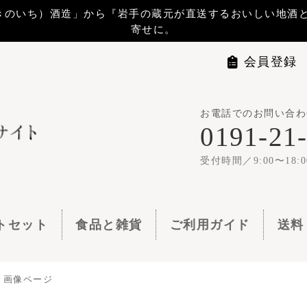
から『岩手の蔵元が直送するおいしい地酒と地ビール』 をお届けします。贈
寄せに。
会員登録
マイページ
ログイ
お電話でのお問い合わせは
世嬉の一
0191-21-1144
1梱包11,00
受付時間／9:00〜18:00
食品と雑貨
ご利用ガイド
送料・お支払い
よくある質問
トカタログの画像から商品検