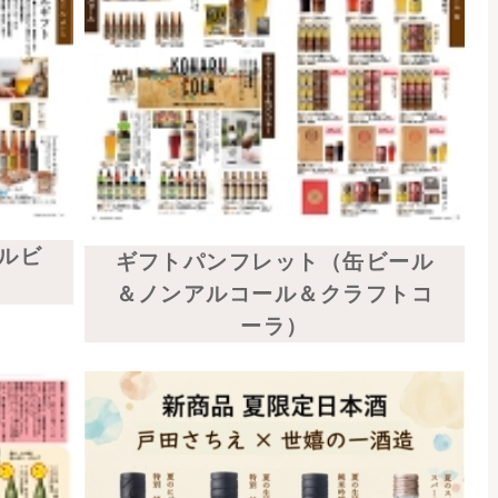
えさん×世嬉の
造）