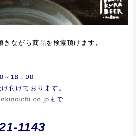
ット（清酒ギフ
酒）