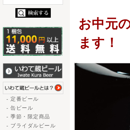
ます！
- 定番ビール
- 缶ビール
- 季節・限定商品
- ブライダルビール
- コラボ商品
（nendo×世嬉の一）
お酒の種類から選ぶ