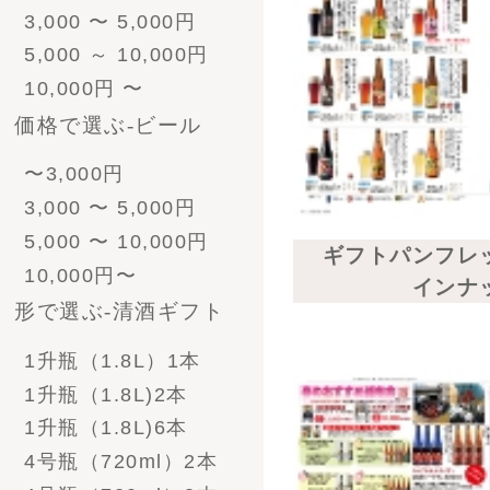
330ml 8本
330ml 12本
330ml 24本
ﾋﾞｰﾙとｿｰｾｰｼﾞ
330ml 4本
330ml 6本
330ml 8本
330ml 12本
330ml 24本
ﾋﾞｰﾙとｿｰｾｰｼﾞ
- 酒粕漬けセット
- ソーセージ
- その他食べ物