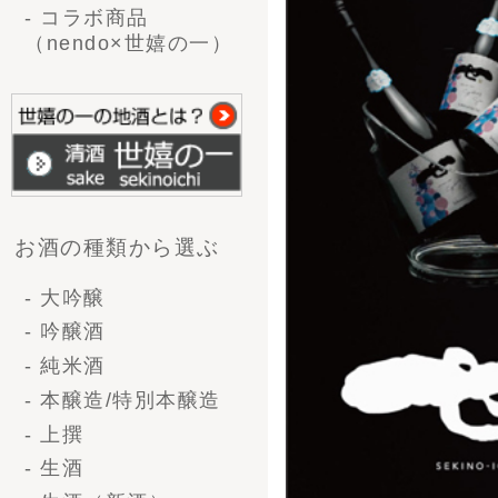
- 大吟醸
- 吟醸酒
- 純米酒
- 本醸造/特別本醸造
- 上撰
- 生酒
- 生酒（新酒）
- 甘酒
味から選ぶ
- 辛口
お手元にお届けした「7月の
- やや辛口
- 普通
ページごとに商品ページに移
- やや甘口
- 甘口
企画から選ぶ
FAXでの
- 送料無料
（メール
- 季節商品
- 限定商品