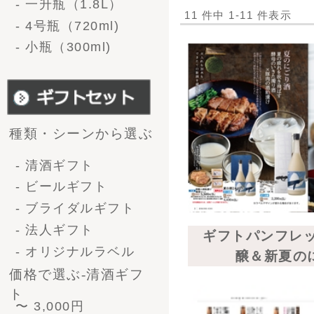
10,000円 〜
価格で選ぶ-ビール
〜3,000円
3,000 〜 5,000円
5,000 〜 10,000円
ギフトパンフレット（ビール
10,000円〜
インナップ）
形で選ぶ-清酒ギフト
1升瓶（1.8L）1本
1升瓶（1.8L)2本
1升瓶（1.8L)6本
4号瓶（720ml）2本
4号瓶（720ml）3本
4号瓶（720ml）6本
小瓶（300ml）12本
形で選ぶ-ﾋﾞｰﾙｷﾞﾌﾄ
330ml 4本
ギフトパンフレット（ジン＆
330ml 6本
ンソーダ）