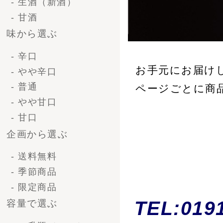
TEL:0191-21-1
容量で選ぶ
- 一升瓶（1.8L）
11 件中 1-11 件表示
- 4号瓶（720ml)
- 小瓶（300ml)
種類・シーンから選ぶ
- 清酒ギフト
- ビールギフト
- ブライダルギフト
- 法人ギフト
ギフトパンフレット1（純米大
- オリジナルラベル
醸＆新夏のにごり酒）
価格で選ぶ-清酒ギフ
ト
〜 3,000円
3,000 〜 5,000円
5,000 ～ 10,000円