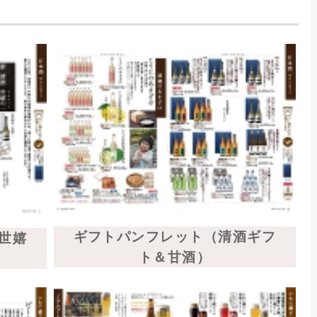
ット（缶ビール
ル＆クラフトコ
）