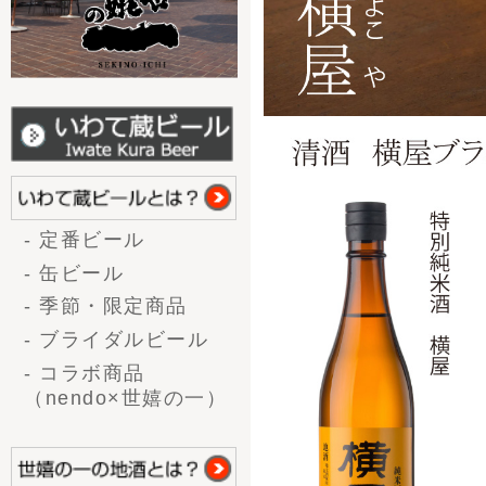
お酒の種類から選ぶ
- 大吟醸
世嬉の一酒造の清酒ブランド「世嬉
- 吟醸酒
世嬉の一酒造は、令和5年9月
- 純米酒
嬉の一酒造内で酒造りを 復活
- 本醸造/特別本醸造
ドを立ち上げる事にしました
- 上撰
一つは、現在使用している「
- 生酒
に生まれ変わる清酒「世嬉の一
- 生酒（新酒）
番の酒造り」を目指し、岩手か
- 甘酒
していこうと思います。
味から選ぶ
そしてもう一つは、「清酒 
- 辛口
ブランドです。このブランドの
- やや辛口
ったことで、地酒復活の意味を
- 普通