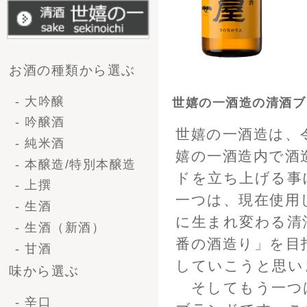
れ、地元の方に飲んでいただ
- やや甘口
に限定で販売する予定です。
- 甘口
小さい酒蔵なので、両方のブ
企画から選ぶ
- 送料無料
- 季節商品
- 限定商品
容量で選ぶ
- 一升瓶（1.8L）
- 4号瓶（720ml)
- 小瓶（300ml)
種類・シーンから選ぶ
- 清酒ギフト
- ビールギフト
- ブライダルギフト