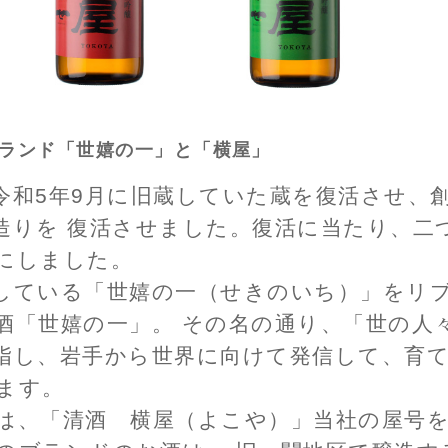
きたいと思い醸造しました。販路も地元の酒造店
ランドでお客様に楽しんで頂ければ幸いです。
世嬉の一酒造株式会社
代表取締役社長 佐藤 航
スタッフ一同
幸せ
ルギ