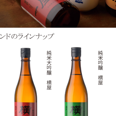
の一」と「横屋」
に旧蔵していた蔵を復活させ、創業の地である世
させました。復活に当たり、二つの酒のブラン
。
世嬉の一（せきのいち）」をリブランドし、新た
」。 その名の通り、「世の人々が嬉しくなる一
ら世界に向けて発信して、育てるブランド に
横屋（よこや）」当社の屋号をとってつくった
お酒は、 旧一関地区で醸造する酒蔵がなくな
込め誕生したブランドです。地元の方に 愛さ