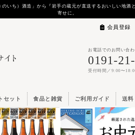
から『岩手の蔵元が直送するおいしい地酒と地ビール』 をお届けします。贈
寄せに。
会員登録
マイページ
ログイ
お電話でのお問い合わせは
世嬉の一
0191-21-1144
1梱包11,00
受付時間／9:00〜18:00
食品と雑貨
ご利用ガイド
送料・お支払い
よくある質問