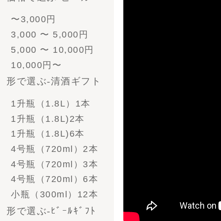
ﾋﾞｰﾙとｿｰｾｰｼﾞ
昨年、キャンプファイヤー様
- 酒粕漬けセット
造は、令和5年9月に旧蔵して
- ソーセージ
である世嬉の一酒造内で酒造
- その他食べ物
るには沢山の応援やご支援、
に進むことができました。今
小さい酒蔵ですので、1回の仕
- 帆布商品
味しいお酒をお届けできるよ
- グラス＆ジョッキ＆
お酒を楽しんでください。
お猪口
酒蔵復活プロジェクトは第一歩を踏
- その他雑貨
ご注文方法
お支払い方法