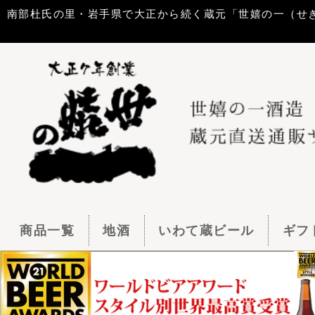
南部杜氏の里・岩手県で大正から続く蔵元「世嬉の一（せきのいち）酒造」
商品一覧
地酒
いわて蔵ビール
ギフトセット