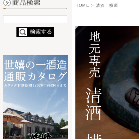
- 定番ビール
- 缶ビール
- 季節・限定商品
- ブライダルビール
- コラボ商品
（nendo×世嬉の一）