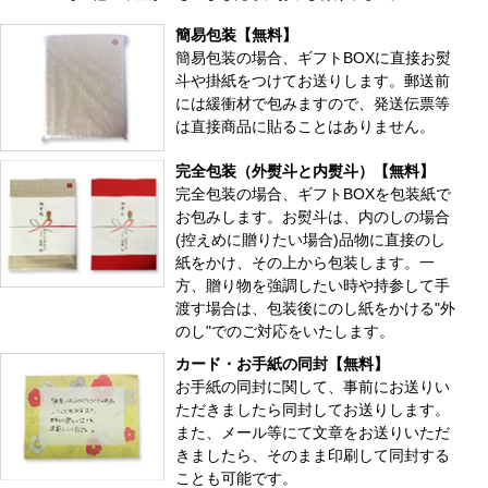
簡易包装【無料】
簡易包装の場合、ギフトBOXに直接お熨
斗や掛紙をつけてお送りします。郵送前
には緩衝材で包みますので、発送伝票等
は直接商品に貼ることはありません。
完全包装（外熨斗と内熨斗）【無料】
完全包装の場合、ギフトBOXを包装紙で
お包みします。お熨斗は、内のしの場合
(控えめに贈りたい場合)品物に直接のし
紙をかけ、その上から包装します。一
方、贈り物を強調したい時や持参して手
渡す場合は、包装後にのし紙をかける"外
のし"でのご対応をいたします。
カード・お手紙の同封【無料】
お手紙の同封に関して、事前にお送りい
ただきましたら同封してお送りします。
また、メール等にて文章をお送りいただ
きましたら、そのまま印刷して同封する
ことも可能です。