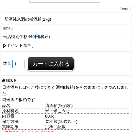
Tweet
新酒純米酒の板酒粕(1kg)
gd501
当店特別価格
440円
(税込)
[2ポイント進呈 ]
数量
商品説明
日本酒をしぼった後にできた酒粕(板粕)をそのままパックつめしまし
た。
純米酒の板粕です
品名
清酒粕(板酒粕)
原材料名
米・米こうじ
内容量
800g
保存方法
要冷蔵(10度以下)
賞味期限
別枠に記載
※酒粕はアルコールを含んでいます。