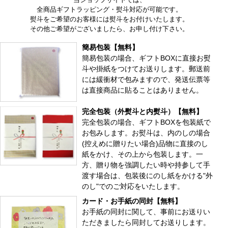
全商品ギフトラッピング・熨斗対応が可能です。
熨斗をご希望のお客様には熨斗をお付けいたします。
その他ご希望がございましたら、お申し付け下さい。
簡易包装【無料】
簡易包装の場合、ギフトBOXに直接お熨
斗や掛紙をつけてお送りします。郵送前
には緩衝材で包みますので、発送伝票等
は直接商品に貼ることはありません。
完全包装（外熨斗と内熨斗）【無料】
完全包装の場合、ギフトBOXを包装紙で
お包みします。お熨斗は、内のしの場合
(控えめに贈りたい場合)品物に直接のし
紙をかけ、その上から包装します。一
方、贈り物を強調したい時や持参して手
渡す場合は、包装後にのし紙をかける"外
のし"でのご対応をいたします。
カード・お手紙の同封【無料】
お手紙の同封に関して、事前にお送りい
ただきましたら同封してお送りします。