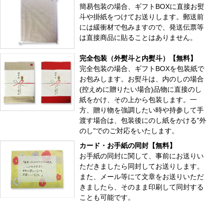
簡易包装の場合、ギフトBOXに直接お熨
斗や掛紙をつけてお送りします。郵送前
には緩衝材で包みますので、発送伝票等
は直接商品に貼ることはありません。
完全包装（外熨斗と内熨斗）【無料】
完全包装の場合、ギフトBOXを包装紙で
お包みします。お熨斗は、内のしの場合
(控えめに贈りたい場合)品物に直接のし
紙をかけ、その上から包装します。一
方、贈り物を強調したい時や持参して手
渡す場合は、包装後にのし紙をかける"外
のし"でのご対応をいたします。
カード・お手紙の同封【無料】
お手紙の同封に関して、事前にお送りい
ただきましたら同封してお送りします。
また、メール等にて文章をお送りいただ
きましたら、そのまま印刷して同封する
ことも可能です。