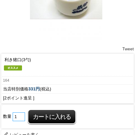
Tweet
利き猪口(3勺)
164
当店特別価格
331円
(税込)
[2ポイント進呈 ]
数量
レビューを書く