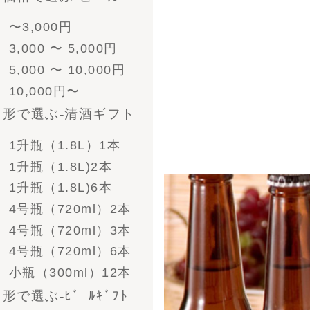
ﾋﾞｰﾙとｿｰｾｰｼﾞ
- 酒粕漬けセット
- ソーセージ
- その他食べ物
- 帆布商品
- グラス＆ジョッキ＆
お猪口
- その他雑貨
ご注文方法
お支払い方法