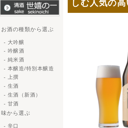
- やや甘口
- 甘口
企画から選ぶ
- 送料無料
- 季節商品
- 限定商品
容量で選ぶ
- 一升瓶（1.8L）
- 4号瓶（720ml)
- 小瓶（300ml)
種類・シーンから選ぶ
- 清酒ギフト
- ビールギフト
- ブライダルギフト