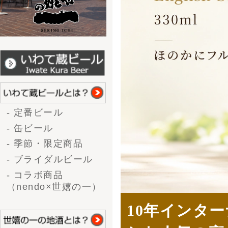
10年インターナショ
しむ人気の高いビール
お酒の種類から選ぶ
- 大吟醸
- 吟醸酒
- 純米酒
- 本醸造/特別本醸造
- 上撰
- 生酒
- 生酒（新酒）
- 甘酒
味から選ぶ
- 辛口
- やや辛口
- 普通