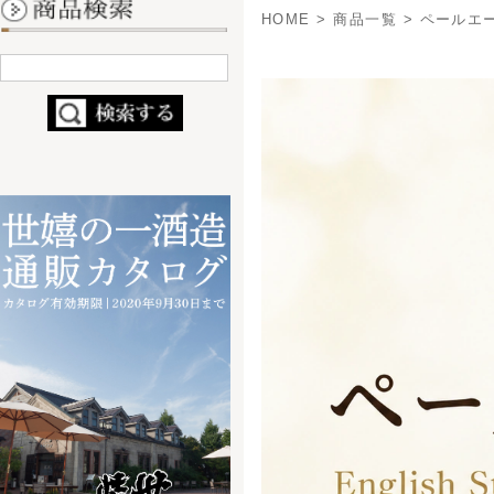
- 定番ビール
- 缶ビール
- 季節・限定商品
- ブライダルビール
- コラボ商品
（nendo×世嬉の一）