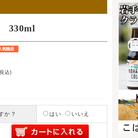
幸せの青いビールブライダ
04月30日
ルギフト！
した。
ビューを見る
ション銀