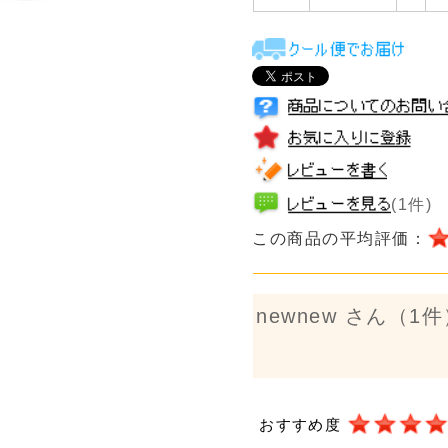
英国風の淡色でほのかにフルーティな香りがあるビール
タービール。
ビタリングホップとアロマホップをふんだんに使用し、
香りを楽しめるビールです。
ホップの味を楽しむ人気の高いビールです。
容量
330ml
原材料
大麦麦芽・ホップ
アルコール度数
4%
スタイル
イングリッシュスタイルペールエー
保存方法
冷蔵保存
保存期限
4ヶ月