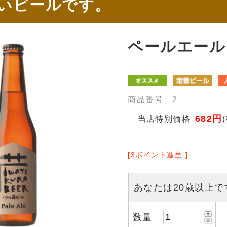
(1件)
この商品の平均評価：
5.00
newnew さん（1件）
購入者
非公開
投稿日：2023年
おすすめ度
ギフトで贈りました。美味しいととても喜ばれま
全てのレ
2010年インターナショナルビアコンペティ
賞!