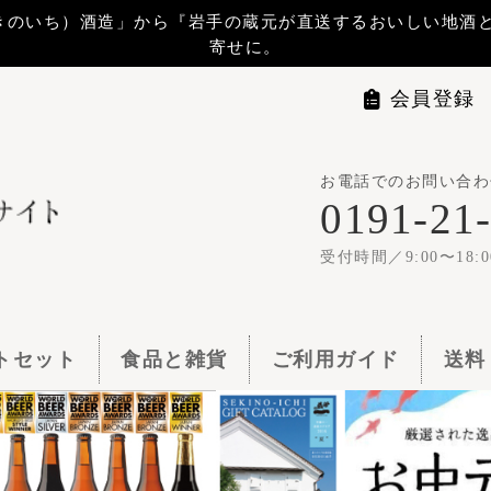
から『岩手の蔵元が直送するおいしい地酒と地ビール』 をお届けします。贈
寄せに。
会員登録
マイページ
ログイ
お電話でのお問い合わせは
世嬉の一
0191-21-1144
1梱包11,00
受付時間／9:00〜18:00
食品と雑貨
ご利用ガイド
送料・お支払い
よくある質問