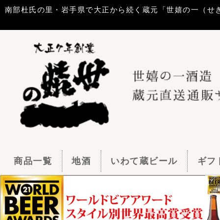
南部杜氏の里・岩手県で大正から続く蔵元「世嬉の一（せきのいち）酒造」
商品一覧
地酒
いわて蔵ビール
ギフトセット