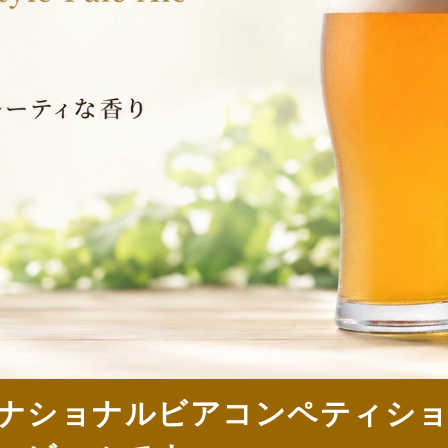
ナルビアコンペティション銀賞!ホップの
です。
ペールエール 330ml
商品番号 2
682円
当店特別価格
(税込)
[3ポイント進呈 ]
あなたは20歳以上ですか？
はい
い
数量