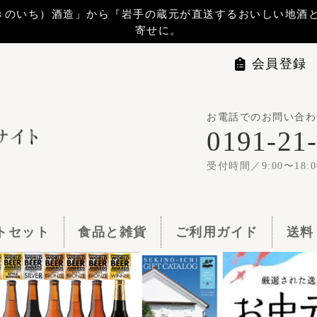
から『岩手の蔵元が直送するおいしい地酒と地ビール』 をお届けします。贈
寄せに。
会員登録
マイページ
ログイ
お電話でのお問い合わせは
世嬉の一
0191-21-1144
1梱包11,00
受付時間／9:00〜18:00
食品と雑貨
ご利用ガイド
送料・お支払い
よくある質問