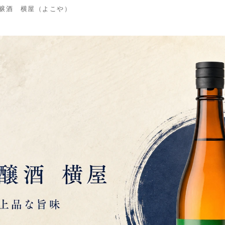
米吟醸酒 横屋（よこや）
号 4110