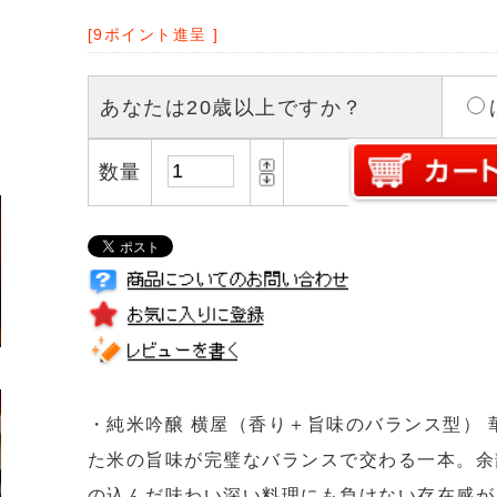
が / おでん / だし巻き卵：出汁の旨味が奥までじんわりと染み
だ和の煮込み料理と合わせると、お互いの旨味が深まり合いま
（たれ） / 煮卵：甘辛くコクのある醤油ベースの味付けを、上
吟醸香が優雅にまとめ上げます。
データ■
幸せ
15.5℃
ルギ
度：-3.0
2.0
酸度：1.0
合:50%
ers Note■
合50％の純米吟醸酒。
、岩手一関市の米と岩手の酵母（ジョバンニの調べ）、吟醸糀を
した地酒。