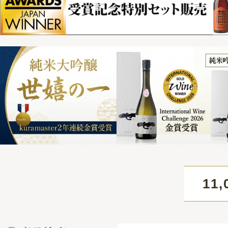
11,000円
HOME
>
清酒 横屋
> 純米吟醸酒 横屋（よこや