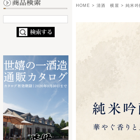
- 定番ビール
- 缶ビール
- 季節・限定商品
純
- ブライダルビール
- コラボ商品
（nendo×世嬉の一）
商品番