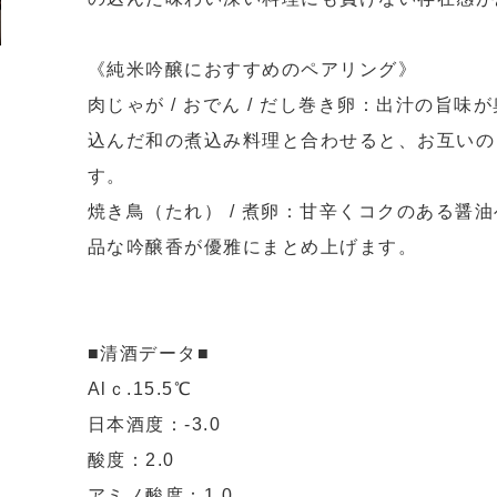
ギフ
索は