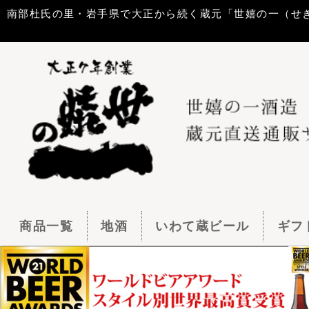
南部杜氏の里・岩手県で大正から続く蔵元「世嬉の一（せきのいち）酒造」
商品一覧
地酒
いわて蔵ビール
ギフトセット