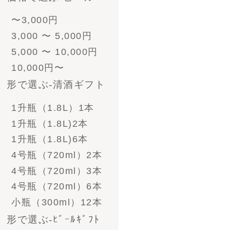
ﾋﾞｰﾙとｿｰｾｰｼﾞ
- 酒粕漬けセット
- ソーセージ
- その他食べ物
- 帆布商品
- グラス＆ジョッキ＆
お猪口
- その他雑貨
ご注文方法
お支払い方法