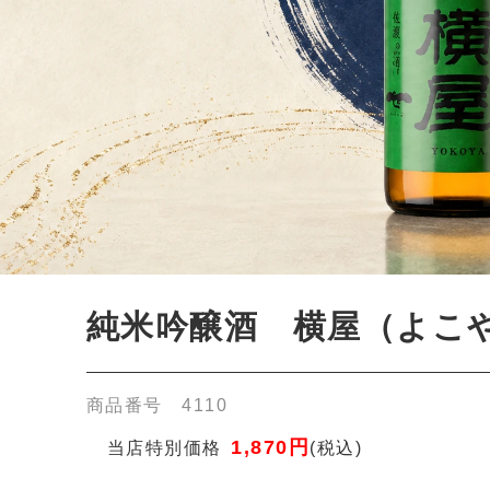
1,870円
店特別価格
(税込)
ント進呈 ]
たは20歳以上ですか？
はい
いいえ
米吟醸 横屋（香り＋旨味のバランス型） 華やぐ香りと、洗練され
の旨味が完璧なバランスで交わる一本。余韻まで美しく、少し手
んだ味わい深い料理にも負けない存在感があります。
米吟醸におすすめのペアリング》