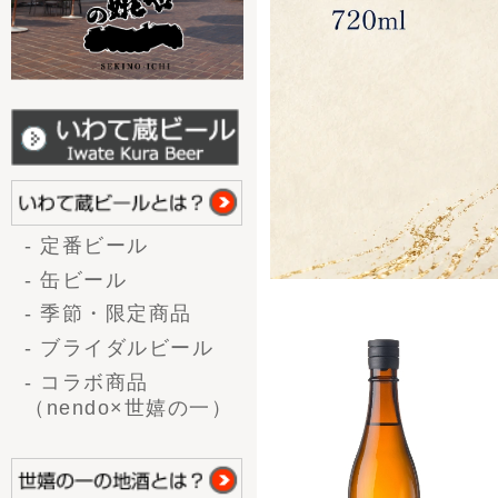
当
[9ポイ
あな
お酒の種類から選ぶ
- 大吟醸
数量
- 吟醸酒
- 純米酒
- 本醸造/特別本醸造
- 上撰
- 生酒
- 生酒（新酒）
- 甘酒
・純
味から選ぶ
た米
- 辛口
の込
- やや辛口
- 普通
《純