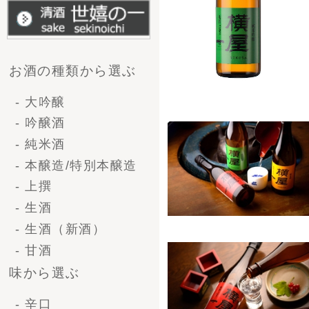
- やや甘口
肉じゃ
- 甘口
込ん
企画から選ぶ
す。
焼き鳥
- 送料無料
品な
- 季節商品
- 限定商品
容量で選ぶ
■清酒
- 一升瓶（1.8L）
Alｃ.
- 4号瓶（720ml)
日本酒
- 小瓶（300ml)
酸度：
アミノ
精米歩
種類・シーンから選ぶ
■Brew
- 清酒ギフト
精米歩
- ビールギフト
基本
- ブライダルギフト
使用