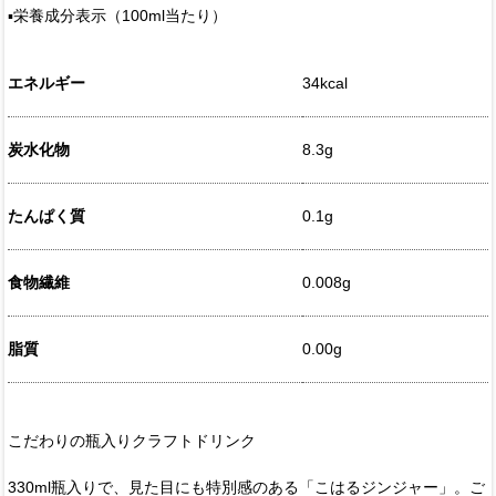
▪️栄養成分表示（100ml当たり）
エネルギー
34kcal
炭水化物
8.3g
たんぱく質
0.1g
食物繊維
0.008g
脂質
0.00g
こだわりの瓶入りクラフトドリンク
330ml瓶入りで、見た目にも特別感のある「こはるジンジャー」。ご