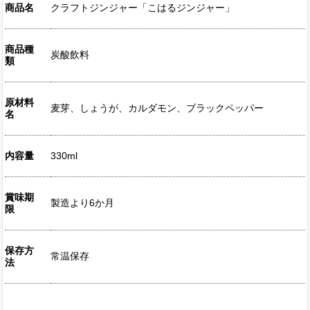
商品名
クラフトジンジャー「こはるジンジャー」
商品種
炭酸飲料
類
原材料
麦芽、しょうが、カルダモン、ブラックペッパー
名
内容量
330ml
賞味期
製造より6か月
限
保存方
常温保存
法