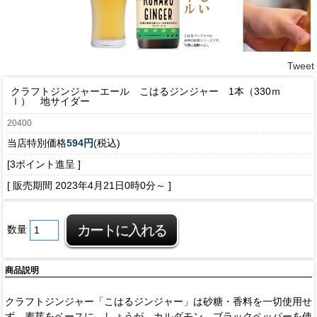
Tweet
クラフトジンジャーエール こはるジンジャー 1本（330ｍ
ｌ） 地サイダー
20400
当店特別価格
594円
(税込)
[3ポイント進呈 ]
[ 販売期間
2023年4月21日0時0分
～ ]
数量
商品説明
クラフトジンジャー「こはるジンジャー」は砂糖・香料を一切使用せ
ず、麦芽をベースに、しょうが、カルダモン、ブラックペッパーを使