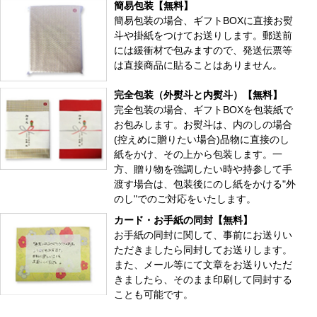
簡易包装【無料】
簡易包装の場合、ギフトBOXに直接お熨
斗や掛紙をつけてお送りします。郵送前
には緩衝材で包みますので、発送伝票等
は直接商品に貼ることはありません。
完全包装（外熨斗と内熨斗）【無料】
完全包装の場合、ギフトBOXを包装紙で
お包みします。お熨斗は、内のしの場合
(控えめに贈りたい場合)品物に直接のし
紙をかけ、その上から包装します。一
方、贈り物を強調したい時や持参して手
渡す場合は、包装後にのし紙をかける"外
のし"でのご対応をいたします。
カード・お手紙の同封【無料】
お手紙の同封に関して、事前にお送りい
ただきましたら同封してお送りします。
また、メール等にて文章をお送りいただ
きましたら、そのまま印刷して同封する
ことも可能です。