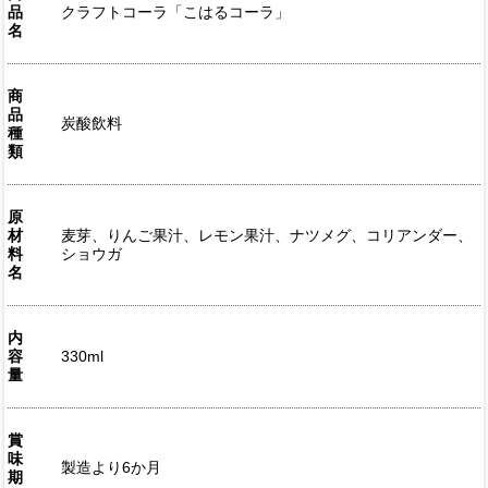
品
クラフトコーラ「こはるコーラ」
名
商
品
炭酸飲料
種
類
原
材
麦芽、りんご果汁、レモン果汁、ナツメグ、コリアンダー、
料
ショウガ
名
内
容
330ml
量
賞
味
製造より6か月
期