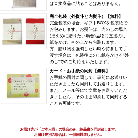
は直接商品に貼ることはありません。
完全包装（外熨斗と内熨斗）【無料】
完全包装の場合、ギフトBOXを包装紙で
お包みします。お熨斗は、内のしの場合
(控えめに贈りたい場合)品物に直接のし
紙をかけ、その上から包装します。一
方、贈り物を強調したい時や持参して手
渡す場合は、包装後にのし紙をかける"外
のし"でのご対応をいたします。
カード・お手紙の同封【無料】
お手紙の同封に関して、事前にお送りい
ただきましたら同封してお送りします。
また、メール等にて文章をお送りいただ
きましたら、そのまま印刷して同封する
ことも可能です。
お届け先が「ご本人様」の場合のみ、納品書を同封致します。
お届け先別の場合は、一切同封致しません。