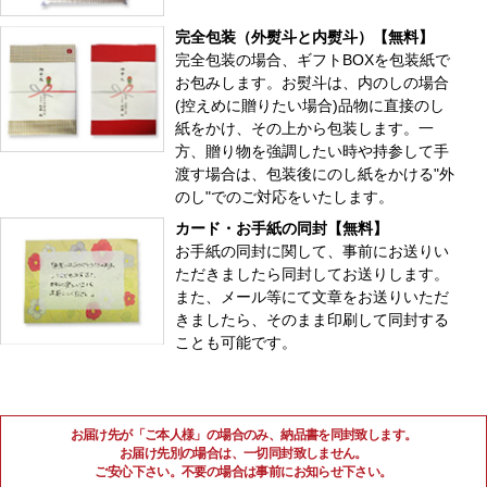
完全包装（外熨斗と内熨斗）【無料】
完全包装の場合、ギフトBOXを包装紙で
お包みします。お熨斗は、内のしの場合
(控えめに贈りたい場合)品物に直接のし
紙をかけ、その上から包装します。一
方、贈り物を強調したい時や持参して手
渡す場合は、包装後にのし紙をかける"外
のし"でのご対応をいたします。
カード・お手紙の同封【無料】
お手紙の同封に関して、事前にお送りい
ただきましたら同封してお送りします。
また、メール等にて文章をお送りいただ
きましたら、そのまま印刷して同封する
ことも可能です。
お届け先が「ご本人様」の場合のみ、納品書を同封致します。
お届け先別の場合は、一切同封致しません。
ご安心下さい。不要の場合は事前にお知らせ下さい。