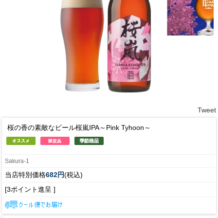
Tweet
桜の香の素敵なビール
桜嵐IPA～Pink Tyhoon～
Sakura-1
当店特別価格
682円
(税込)
[3ポイント進呈 ]