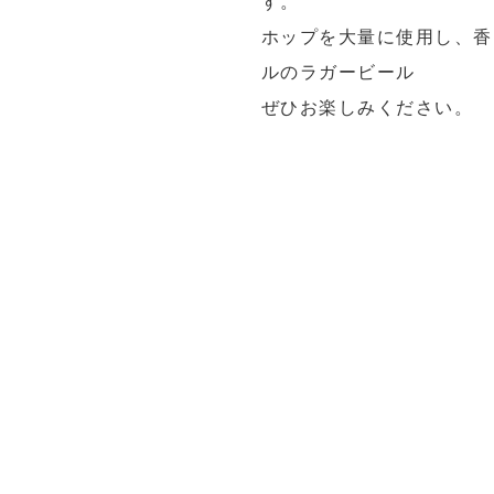
ギフ
索は