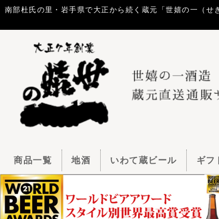
南部杜氏の里・岩手県で大正から続く蔵元「世嬉の一（せきのいち）酒造」
商品一覧
地酒
いわて蔵ビール
ギフトセット