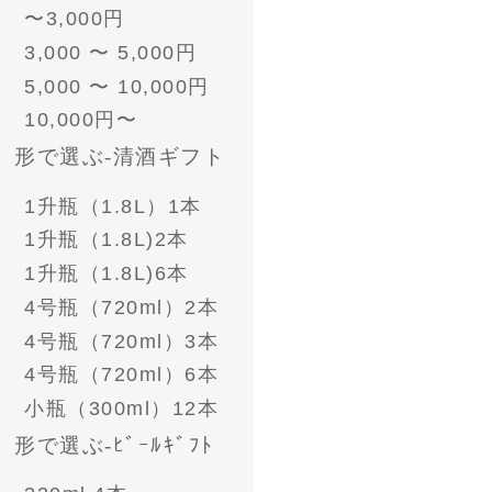
- 酒粕漬けセット
- ソーセージ
- その他食べ物
- 帆布商品
- グラス＆ジョッキ＆
お猪口
- その他雑貨
ご注文方法
お支払い方法
配送送料