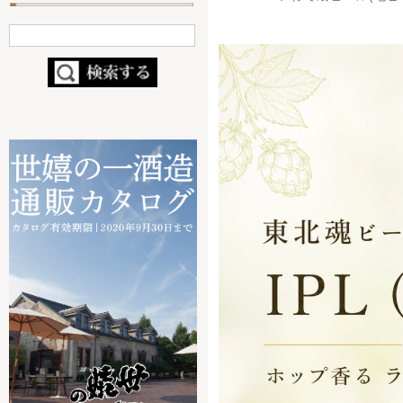
- 定番ビール
- 缶ビール
- 季節・限定商品
- ブライダルビール
- コラボ商品
（nendo×世嬉の一）