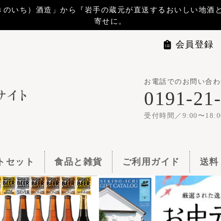
から『岩手の蔵元が直送するおいしい地酒と地ビール』 をお届けします。贈
寄せに。
会員登録
マイページ
ログイ
お電話でのお問い合わせは
世嬉の一
0191-21-1144
1梱包11,00
受付時間／9:00〜18:00
食品と雑貨
ご利用ガイド
送料・お支払い
よくある質問