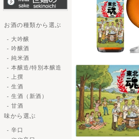
- 甘口
企画から選ぶ
- 送料無料
- 季節商品
- 限定商品
容量で選ぶ
- 一升瓶（1.8L）
- 4号瓶（720ml)
- 小瓶（300ml)
種類・シーンから選ぶ
- 清酒ギフト
- ビールギフト
- ブライダルギフト
- 法人ギフト