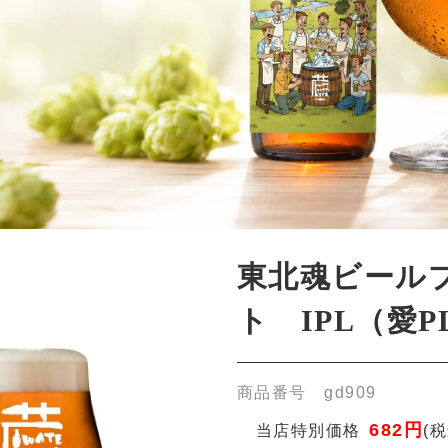
商品番号 gd909
682円
当店特別価格
(税込)
[3ポイント進呈 ]
はい
あなたは20歳以上ですか？
いいえ
数量
今年の東北魂ビールはラガースタイルのビールで
す。
ホップを大量に使用し、香りがよいＩＰＬスタイ
ルのラガービール