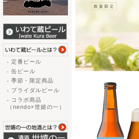
お酒の種類から選ぶ
- 大吟醸
- 吟醸酒
- 純米酒
- 本醸造/特別本醸造
- 上撰
- 生酒
- 生酒（新酒）
- 甘酒
味から選ぶ
- 辛口
- やや辛口
- 普通
- やや甘口