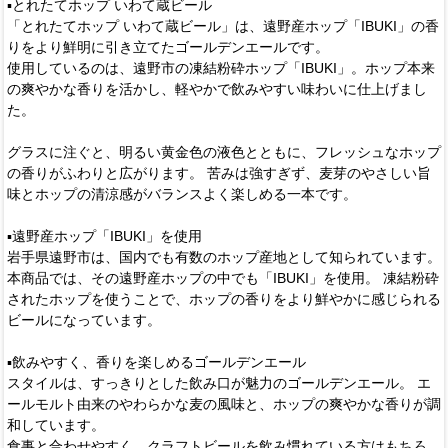
▪️とれたてホップ いわて蔵ビール
「とれたてホップ いわて蔵ビール」は、遠野産ホップ「IBUKI」の香
りをより鮮明に引き立てたゴールデンエールです。
使用しているのは、遠野市の凍結粉砕ホップ「IBUKI」。ホップ本来
の爽やかな香りを活かし、軽やかで飲みやすい味わいに仕上げまし
た。
グラスに注ぐと、明るい黄金色の液色とともに、フレッシュなホップ
の香りがふわりと広がります。 苦みは強すぎず、麦芽のやさしい旨
味とホップの清涼感がバランスよく楽しめる一本です。
▪️遠野産ホップ「IBUKI」を使用
岩手県遠野市は、国内でも有数のホップ産地として知られています。
本商品では、その遠野産ホップの中でも「IBUKI」を使用。 凍結粉砕
されたホップを使うことで、ホップの香りをより鮮やかに感じられる
ビールになっています。
▪️飲みやすく、香りを楽しめるゴールデンエール
スタイルは、すっきりとした飲み口が魅力のゴールデンエール。 エ
ールモルト由来のやわらかな麦の風味と、ホップの爽やかな香りが調
和しています。
食事と合わせやすく、クラフトビールを飲み慣れている方はもちろ