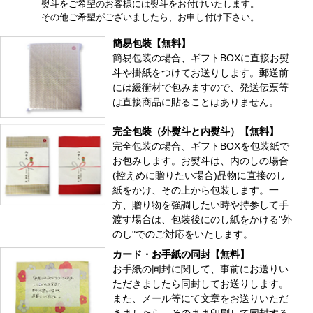
熨斗をご希望のお客様には熨斗をお付けいたします。
その他ご希望がございましたら、お申し付け下さい。
簡易包装【無料】
簡易包装の場合、ギフトBOXに直接お熨
斗や掛紙をつけてお送りします。郵送前
には緩衝材で包みますので、発送伝票等
は直接商品に貼ることはありません。
完全包装（外熨斗と内熨斗）【無料】
完全包装の場合、ギフトBOXを包装紙で
お包みします。お熨斗は、内のしの場合
(控えめに贈りたい場合)品物に直接のし
紙をかけ、その上から包装します。一
方、贈り物を強調したい時や持参して手
渡す場合は、包装後にのし紙をかける"外
のし"でのご対応をいたします。
カード・お手紙の同封【無料】
お手紙の同封に関して、事前にお送りい
ただきましたら同封してお送りします。
また、メール等にて文章をお送りいただ