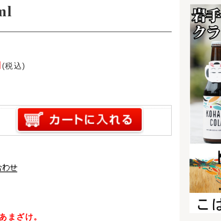
す。
早くお飲
幸せの青いビールブライダ
ルギフト！