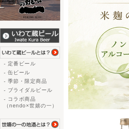
お酒の種類から選ぶ
- 大吟醸
- 吟醸酒
- 純米酒
- 本醸造/特別本醸造
- 上撰
- 生酒
- 生酒（新酒）
- 甘酒
味から選ぶ
- 辛口
- やや辛口
- 普通