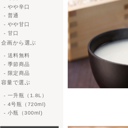
- 法人ギフト
- オリジナルラベル
価格で選ぶ-清酒ギフ
ト
〜 3,000円
3,000 〜 5,000円
5,000 ～ 10,000円
10,000円 〜
価格で選ぶ-ビール
〜3,000円
3,000 〜 5,000円
5,000 〜 10,000円
10,000円〜
形で選ぶ-清酒ギフト
1升瓶（1.8L）1本
1升瓶（1.8L)2本
世嬉の一ネットショップ人気
1升瓶（1.8L)6本
1
4号瓶（720ml）2本