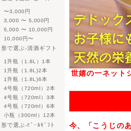
ﾋﾞｰﾙとｿｰｾｰｼﾞ
氷
もち
- 酒粕漬けセット
- ソーセージ
- その他食べ物
- 帆布商品
- グラス＆ジョッキ＆
お猪口
- その他雑貨
ご注文方法
お支払い方法