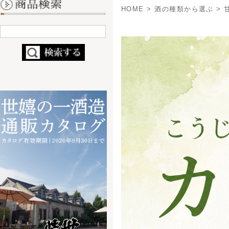
- 定番ビール
- 缶ビール
- 季節・限定商品
- ブライダルビール
- コラボ商品
（nendo×世嬉の一）