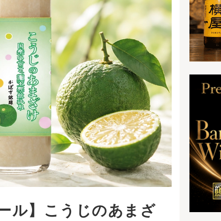
まざ
スの果汁で