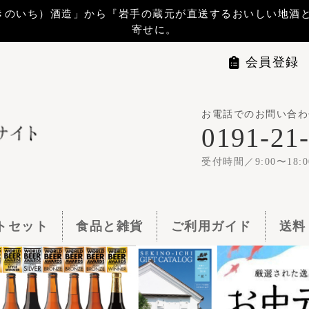
から『岩手の蔵元が直送するおいしい地酒と地ビール』 をお届けします。贈
寄せに。
会員登録
マイページ
ログイ
お電話でのお問い合わせは
世嬉の一
0191-21-1144
1梱包11,00
受付時間／9:00〜18:00
食品と雑貨
ご利用ガイド
送料・お支払い
よくある質問