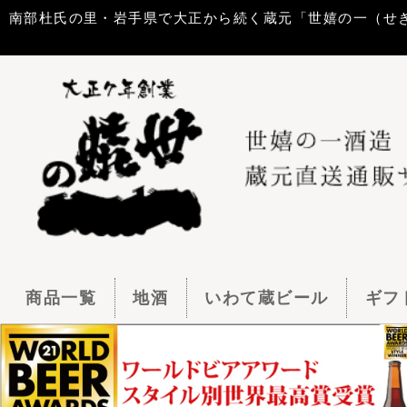
南部杜氏の里・岩手県で大正から続く蔵元「世嬉の一（せきのいち）酒造」
商品一覧
地酒
いわて蔵ビール
ギフトセット