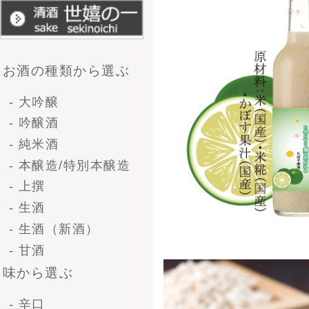
- やや甘口
- 甘口
企画から選ぶ
- 送料無料
- 季節商品
- 限定商品
容量で選ぶ
- 一升瓶（1.8L）
- 4号瓶（720ml)
- 小瓶（300ml)
種類・シーンから選ぶ
- 清酒ギフト
- ビールギフト
- ブライダルギフト