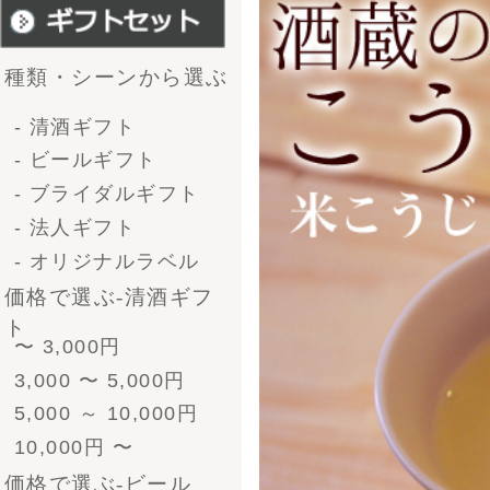
4号瓶（720ml）3本
4号瓶（720ml）6本
小瓶（300ml）12本
今、「こうじのあまざけ」
形で選ぶ-ﾋﾞｰﾙｷﾞﾌﾄ
330ml 4本
1.ノンアルコール
330ml 6本
330ml 8本
小さなお子様や妊婦さんにも安心!
330ml 12本
2.お砂糖不使用
330ml 24本
ﾋﾞｰﾙとｿｰｾｰｼﾞ
米麹でつくられたブドウ糖の天然の甘
3.保存料無添加
自然の味わいをそのままで身体にやさし
330ml 4本
330ml 6本
330ml 8本
330ml 12本
330ml 24本