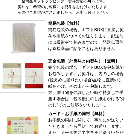
全商品ギフトラッピング・熨斗対応が可能です。
熨斗をご希望のお客様には熨斗をお付けいたします。
その他ご希望がございましたら、お申し付け下さい。
簡易包装【無料】
簡易包装の場合、ギフトBOXに直接お熨
斗や掛紙をつけてお送りします。郵送前
には緩衝材で包みますので、発送伝票等
は直接商品に貼ることはありません。
完全包装（外熨斗と内熨斗）【無料】
完全包装の場合、ギフトBOXを包装紙で
お包みします。お熨斗は、内のしの場合
(控えめに贈りたい場合)品物に直接のし
紙をかけ、その上から包装します。一
方、贈り物を強調したい時や持参して手
渡す場合は、包装後にのし紙をかける"外
のし"でのご対応をいたします。
カード・お手紙の同封【無料】
お手紙の同封に関して、事前にお送りい
ただきましたら同封してお送りします。
また、メール等にて文章をお送りいただ