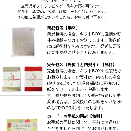
当ショップサイトでは、
全商品ギフトラッピング・熨斗対応が可能です。
熨斗をご希望のお客様には熨斗をお付けいたします。
その他ご希望がございましたら、お申し付け下さい。
簡易包装【無料】
簡易包装の場合、ギフトBOXに直接お熨
斗や掛紙をつけてお送りします。郵送前
には緩衝材で包みますので、発送伝票等
は直接商品に貼ることはありません。
完全包装（外熨斗と内熨斗）【無料】
完全包装の場合、ギフトBOXを包装紙で
お包みします。お熨斗は、内のしの場合
(控えめに贈りたい場合)品物に直接のし
紙をかけ、その上から包装します。一
方、贈り物を強調したい時や持参して手
渡す場合は、包装後にのし紙をかける"外
のし"でのご対応をいたします。
カード・お手紙の同封【無料】
お手紙の同封に関して、事前にお送りい
ただきましたら同封してお送りします。