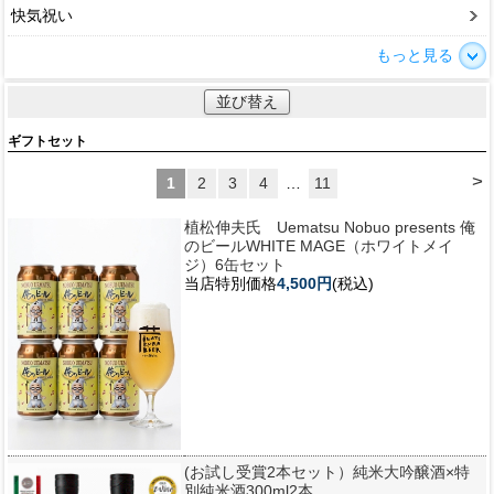
快気祝い
もっと見る
並び替え
ギフトセット
>
1
2
3
4
…
11
植松伸夫氏 Uematsu Nobuo presents 俺
のビールWHITE MAGE（ホワイトメイ
ジ）6缶セット
当店特別価格
4,500円
(税込)
(お試し受賞2本セット）純米大吟醸酒×特
別純米酒300ml2本