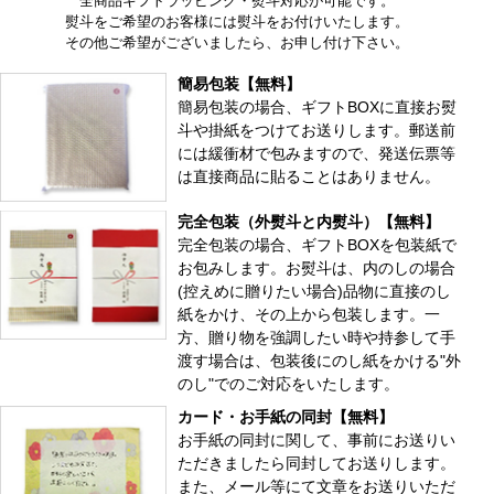
全商品ギフトラッピング・熨斗対応が可能です。
熨斗をご希望のお客様には熨斗をお付けいたします。
その他ご希望がございましたら、お申し付け下さい。
簡易包装【無料】
簡易包装の場合、ギフトBOXに直接お熨
斗や掛紙をつけてお送りします。郵送前
には緩衝材で包みますので、発送伝票等
は直接商品に貼ることはありません。
完全包装（外熨斗と内熨斗）【無料】
完全包装の場合、ギフトBOXを包装紙で
お包みします。お熨斗は、内のしの場合
(控えめに贈りたい場合)品物に直接のし
紙をかけ、その上から包装します。一
方、贈り物を強調したい時や持参して手
渡す場合は、包装後にのし紙をかける"外
のし"でのご対応をいたします。
カード・お手紙の同封【無料】
お手紙の同封に関して、事前にお送りい
ただきましたら同封してお送りします。
また、メール等にて文章をお送りいただ