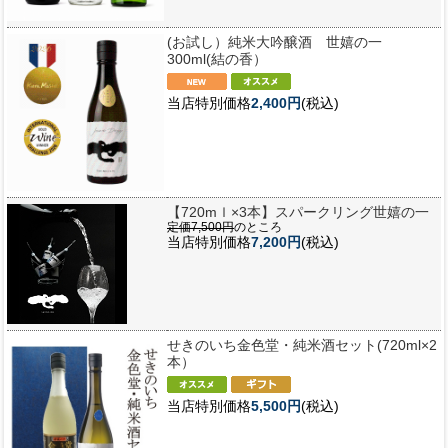
(お試し）純米大吟醸酒 世嬉の一
300ml(結の香）
当店特別価格
2,400円
(税込)
【720mｌ×3本】スパークリング世嬉の一
定価7,500円
のところ
当店特別価格
7,200円
(税込)
せきのいち金色堂・純米酒セット(720ml×2
本）
当店特別価格
5,500円
(税込)