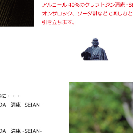
「建部清庵（たけべせいあん）」 からいた
だいたブランド名です。
建部清庵は、一関市民だったら皆が知ってい
る偉人で、「一関に過ぎたるもの二つあ
り、 時の太鼓と建部清庵」といわれていま
す。江戸時代の蘭学者で医者でもある、 建
部清庵は、飢饉で亡くなる人を見て悲しみ、
普段から米だけでなく食べれる野草を記し
た 『民間備荒録』上下2冊を発行した。上巻
では、飢饉に備えて食用となる樹木を植え、
食料を備蓄する方法を述べています。下巻で
は、具体的に草や木の葉を食べる方法、解毒
法、応急手当法などを述べています。
そしてジンは1660年代にオランダ発祥のお
酒で、もともと薬用酒でした。