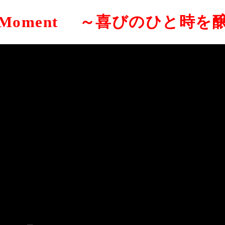
ギフ
索は