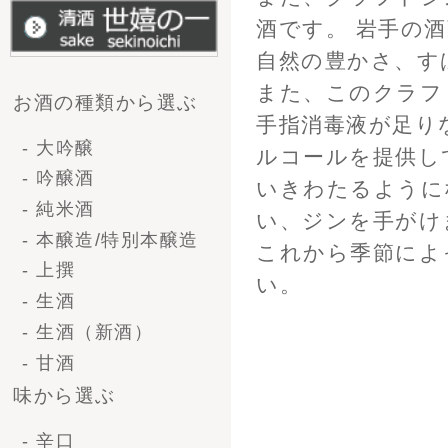
- やや甘口
- 甘口
企画から選ぶ
- 送料無料
- 季節商品
- 限定商品
容量で選ぶ
- 一升瓶（1.8L）
- 4号瓶（720ml)
- 小瓶（300ml)
種類・シーンから選ぶ
- 清酒ギフト
- ビールギフト
- ブライダルギフト