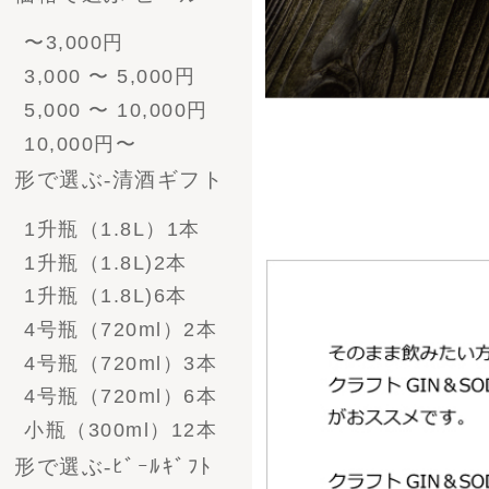
ﾋﾞｰﾙとｿｰｾｰｼﾞ
- 酒粕漬けセット
- ソーセージ
- その他食べ物
- 帆布商品
- グラス＆ジョッキ＆
お猪口
- その他雑貨
ご注文方法
お支払い方法