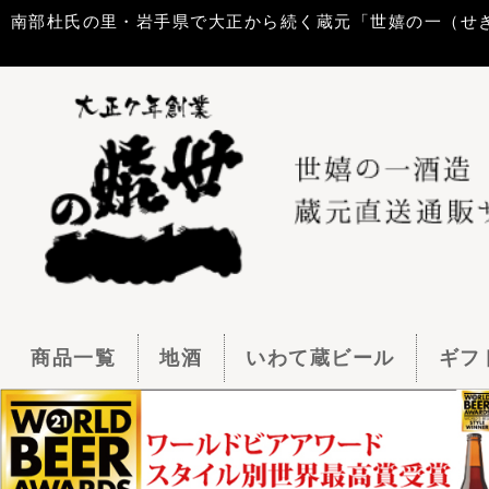
南部杜氏の里・岩手県で大正から続く蔵元「世嬉の一（せきのいち）酒造」
商品一覧
地酒
いわて蔵ビール
ギフトセット