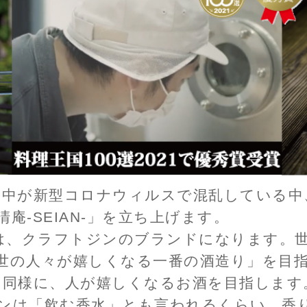
が嬉しくなるお酒を目指します。
香水」とも言われるくらい、香りに特徴があるお
一」が蒸留するクラフトジンを通じて、岩手の
感じていただければ嬉しく思います。
ち上がったきっかけは、新型コロナウィルスで
とき、 当社の蒸留機でビールを蒸留し高濃度ア
きっかけです。 お客様にアルコールが十分に
今度は心がほっとする癒しのお酒になればと思
まなジンをご提供します。ぜひご期待くださ
世嬉の一酒造株式会社
代表取締役社長 佐藤 航
スタッフ一同
oment ～喜びのひと時を醸造する～