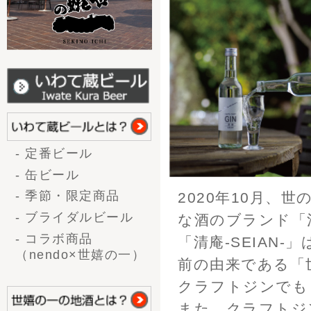
クラフトジンでも 同様に、人
また、クラフトジンは「飲む
酒です。 岩手の酒蔵「世嬉の
自然の豊かさ、すばらしさを
また、このクラフトジンが立
お酒の種類から選ぶ
手指消毒液が足りないと聞いた
- 大吟醸
ルコールを提供していたことが
- 吟醸酒
いきわたるようになった今、
- 純米酒
い、ジンを手がけました。
- 本醸造/特別本醸造
これから季節によってさまざ
- 上撰
い。
- 生酒
- 生酒（新酒）
- 甘酒
味から選ぶ
- 辛口
- やや辛口
Craft The M
- 普通