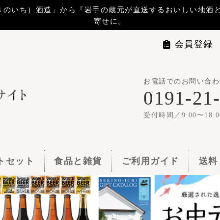
から『岩手の蔵元が直送するおいしい地酒と地ビール』 をお届けします。贈
寄せに。
会員登録
マイページ
ログイ
お電話でのお問い合わせは
世嬉の一
0191-21-1144
1梱包11,00
受付時間／9:00〜18:00
食品と雑貨
ご利用ガイド
送料・お支払い
よくある質問