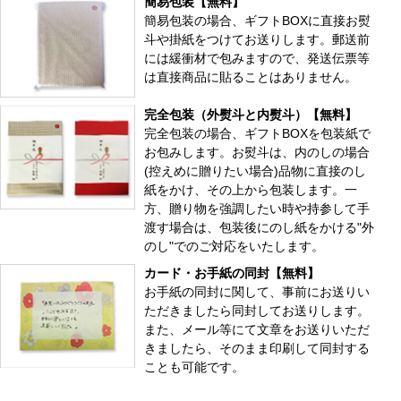
簡易包装【無料】
簡易包装の場合、ギフトBOXに直接お熨
斗や掛紙をつけてお送りします。郵送前
には緩衝材で包みますので、発送伝票等
は直接商品に貼ることはありません。
完全包装（外熨斗と内熨斗）【無料】
完全包装の場合、ギフトBOXを包装紙で
お包みします。お熨斗は、内のしの場合
(控えめに贈りたい場合)品物に直接のし
紙をかけ、その上から包装します。一
方、贈り物を強調したい時や持参して手
渡す場合は、包装後にのし紙をかける"外
のし"でのご対応をいたします。
カード・お手紙の同封【無料】
お手紙の同封に関して、事前にお送りい
ただきましたら同封してお送りします。
また、メール等にて文章をお送りいただ
きましたら、そのまま印刷して同封する
ことも可能です。