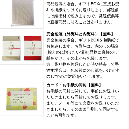
簡易包装の場合、ギフトBOXに直接お熨
斗や掛紙をつけてお送りします。郵送前
には緩衝材で包みますので、発送伝票等
は直接商品に貼ることはありません。
完全包装（外熨斗と内熨斗）【無料】
完全包装の場合、ギフトBOXを包装紙で
お包みします。お熨斗は、内のしの場合
(控えめに贈りたい場合)品物に直接のし
紙をかけ、その上から包装します。一
方、贈り物を強調したい時や持参して手
渡す場合は、包装後にのし紙をかける"外
のし"でのご対応をいたします。
カード・お手紙の同封【無料】
お手紙の同封に関して、事前にお送りい
ただきましたら同封してお送りします。
また、メール等にて文章をお送りいただ
きましたら、そのまま印刷して同封する
ことも可能です。