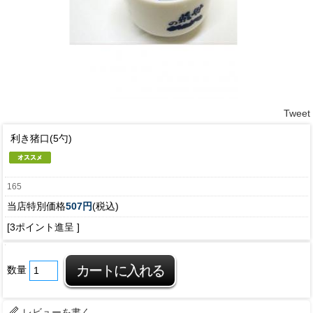
Tweet
利き猪口(5勺)
165
当店特別価格
507円
(税込)
[3ポイント進呈 ]
数量
レビューを書く