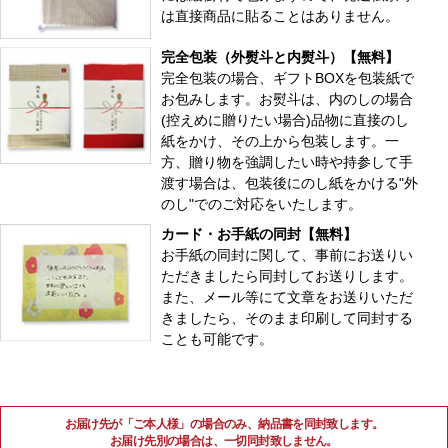
は直接商品に貼ることはありません。
完全包装（外熨斗と内熨斗）【無料】
完全包装の場合、ギフトBOXを包装紙で
お包みします。お熨斗は、内のしの場合
(控えめに贈りたい場合)品物に直接のし
紙をかけ、その上から包装します。一
方、贈り物を強調したい時や持参して手
渡す場合は、包装後にのし紙をかける"外
のし"でのご対応をいたします。
カード・お手紙の同封【無料】
お手紙の同封に関して、事前にお送りい
ただきましたら同封してお送りします。
また、メール等にて文章をお送りいただ
きましたら、そのまま印刷して同封する
ことも可能です。
お届け先が「ご本人様」の場合のみ、納品書を同封致します。
お届け先別の場合は、一切同封致しません。