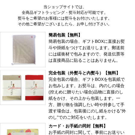
当ショップサイトでは、
全商品ギフトラッピング・熨斗対応が可能です。
熨斗をご希望のお客様には熨斗をお付けいたします。
その他ご希望がございましたら、お申し付け下さい。
簡易包装【無料】
簡易包装の場合、ギフトBOXに直接お熨
斗や掛紙をつけてお送りします。郵送前
には緩衝材で包みますので、発送伝票等
は直接商品に貼ることはありません。
完全包装（外熨斗と内熨斗）【無料】
完全包装の場合、ギフトBOXを包装紙で
お包みします。お熨斗は、内のしの場合
(控えめに贈りたい場合)品物に直接のし
紙をかけ、その上から包装します。一
方、贈り物を強調したい時や持参して手
渡す場合は、包装後にのし紙をかける"外
のし"でのご対応をいたします。
カード・お手紙の同封【無料】
お手紙の同封に関して、事前にお送りい