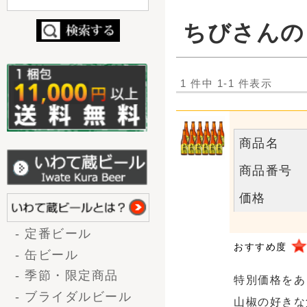
商品名
ジャパニ
商品番号
127
価格
定価7,
- 定番ビール
おすすめ度
- 缶ビール
- 季節・限定商品
特別価格をありがとうござい
- ブライダルビール
山椒の好きな父へ 注文させ
- コラボ商品
また、最短で届けて下さり、
（nendo×世嬉の一）
私も東北出身なので、これか
1 件中 1-1 件表示
お酒の種類から選ぶ