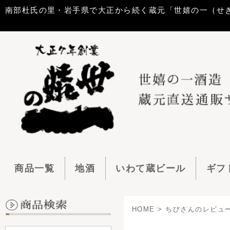
南部杜氏の里・岩手県で大正から続く蔵元「世嬉の一（せきのいち）酒造」
商品一覧
地酒
いわて蔵ビール
ギフトセット
HOME
> ちびさんのレビュー
ちびさんのレビュ
1 件中 1-1 件表示