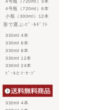
- 帆布商品
- グラス＆ジョッキ＆
お猪口
- その他雑貨
ご注文方法
お支払い方法
配送送料
返品・交換
のし・包装・ギフト対
応
領収書・納品書