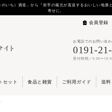
から『岩手の蔵元が直送するおいしい地酒と地ビール』 をお届けします。贈
寄せに。
会員登録
マイページ
ログイ
お電話でのお問い合わせは
世嬉の一
0191-21-1144
1梱包11,00
受付時間／9:00〜18:00
食品と雑貨
ご利用ガイド
送料・お支払い
よくある質問
ー