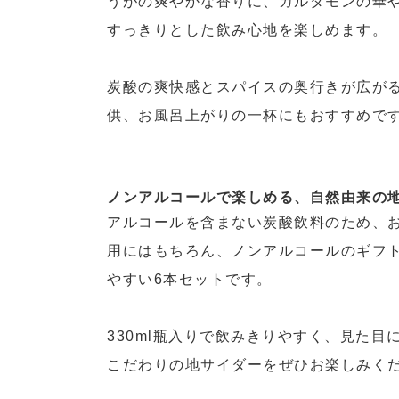
こだわりの地サイダーをぜひお楽しみください。
セット内容
クラフトジンジャー「こはるジンジャー」330ml瓶 × 6本
商品情報
商品名
クラフトジンジャー「こはるジンジャー」×6本
炭酸飲料
商品種類
麦芽、しょうが、カルダモン、ブラックペッパー
原材料名
330ml
内容量
製造より6か月
賞味期限