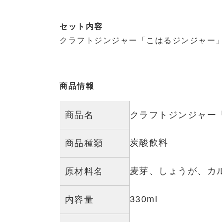
常温保存
保存方法
栄養成分表示（100ml当たり）
エネルギー
34kcal
8.3g
炭水化物
0.1g
たんぱく質
0.008g
食物繊維
0.00g
脂質
日常の一杯を、少し特別に