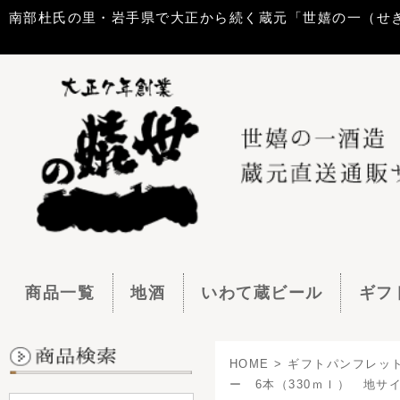
南部杜氏の里・岩手県で大正から続く蔵元「世嬉の一（せきのいち）酒造」
商品一覧
地酒
いわて蔵ビール
ギフトセット
HOME
>
ギフトパンフレット画像ページ
>
ギフ
ー 6本（330ｍｌ） 地サイダー