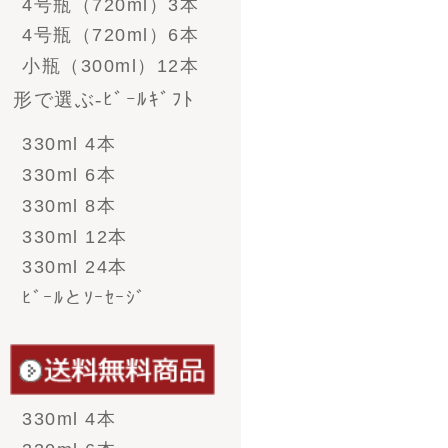
- 帆布商品
- グラス＆ジョッキ＆
お猪口
- その他雑貨
ご注文方法
お支払い方法
配送送料
返品・交換
のし・包装・ギフト対
応
領収書・納品書