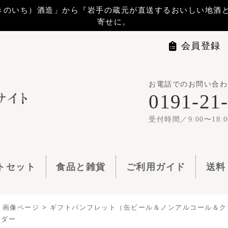
から『岩手の蔵元が直送するおいしい地酒と地ビール』 をお届けします。贈
寄せに。
会員登録
マイページ
ログイ
お電話でのお問い合わせは
世嬉の一
0191-21-1144
1梱包11,00
受付時間／9:00〜18:00
食品と雑貨
ご利用ガイド
送料・お支払い
よくある質問
トパンフレット（缶ビール＆ノンアルコール＆クラフトコーラ）
> クラフトジンジャー
クラフトジンジャーエール こはるジン
本（330ｍｌ） 地サイダー