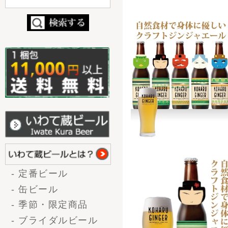
- 定番ビール
- 缶ビール
- 季節・限定商品
- ブライダルビール
- コラボ商品
（nendo×世嬉の一）
お酒の種類から選ぶ