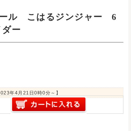
ml瓶の地サイダーセ
酸飲料。麦芽をベー