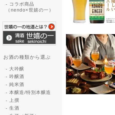
- 大吟醸
- 吟醸酒
- 純米酒
- 本醸造/特別本醸造
- 上撰
- 生酒
- 生酒（新酒）
- 甘酒
味から選ぶ
- 辛口
- やや辛口
- 普通
- やや甘口
- 甘口
企画から選ぶ
- 送料無料
- 季節商品
- 限定商品