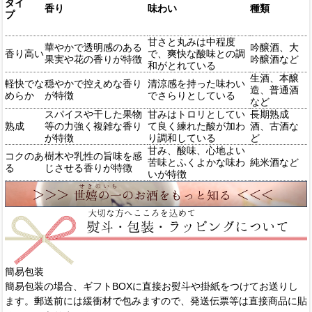
タイ
香り
味わい
種類
プ
甘さと丸みは中程度
華やかで透明感のある
吟醸酒、大
香り高い
で、爽快な酸味との調
果実や花の香りが特徴
吟醸酒など
和がとれている
生酒、本醸
軽快でな
穏やかで控えめな香り
清涼感を持った味わい
造、普通酒
めらか
が特徴
でさらりとしている
など
スパイスや干した果物
甘みはトロリとしてい
長期熟成
熟成
等の力強く複雑な香り
て良く練れた酸が加わ
酒、古酒な
が特徴
り調和している
ど
甘み、酸味、心地よい
コクのあ
樹木や乳性の旨味を感
苦味とふくよかな味わ
純米酒など
る
じさせる香りが特徴
いが特徴
簡易包装
簡易包装の場合、ギフトBOXに直接お熨斗や掛紙をつけてお送りし
ます。郵送前には緩衝材で包みますので、発送伝票等は直接商品に貼