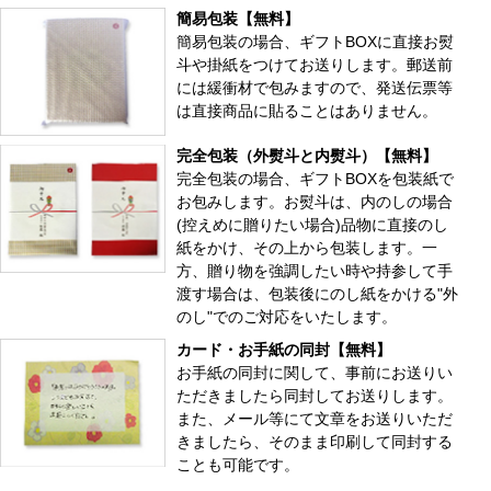
簡易包装【無料】
簡易包装の場合、ギフトBOXに直接お熨
斗や掛紙をつけてお送りします。郵送前
には緩衝材で包みますので、発送伝票等
は直接商品に貼ることはありません。
完全包装（外熨斗と内熨斗）【無料】
完全包装の場合、ギフトBOXを包装紙で
お包みします。お熨斗は、内のしの場合
(控えめに贈りたい場合)品物に直接のし
紙をかけ、その上から包装します。一
方、贈り物を強調したい時や持参して手
渡す場合は、包装後にのし紙をかける"外
のし"でのご対応をいたします。
カード・お手紙の同封【無料】
お手紙の同封に関して、事前にお送りい
ただきましたら同封してお送りします。
また、メール等にて文章をお送りいただ
きましたら、そのまま印刷して同封する
ことも可能です。